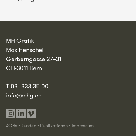
MH Grafik
Max Henschel
Gerberngasse 27–31
CH-3011 Bern
T 031 333 35 00
info@mhg.ch
Instagram
Linkedin
Vimeo
AGBs
•
Kunden
•
Publikationen
•
Impressum